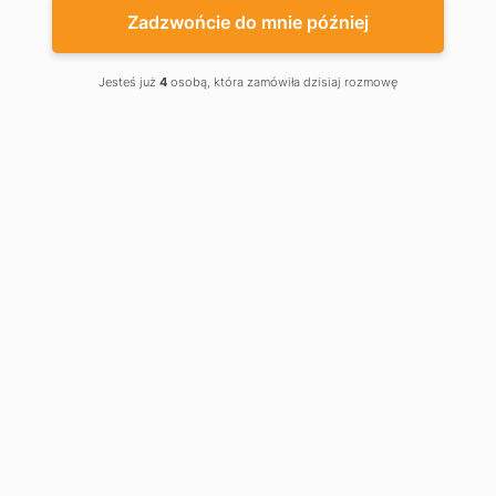
Zadzwońcie do mnie później
Jesteś już
4
osobą, która zamówiła dzisiaj rozmowę
SHAFT-20KIT
SHAFT-30KIT
€392.99
€674.99
€412.99
€709.99
Set for industrial doors up to
Set for industrial doors up to
12m2 and 160kg
18m2 and 230kg
Napęd elektromechaniczny nasadowy
The SHAFT-30 side electromechanical
typu Shaft-20 jest przeznaczony do
drive set is designed to automate
automatyzacji bram segmentowych z
sectional doors up to 18m² and weighing
wysokim rodzajem podnośnika do 12 m² i
up to 230 kg
wysokości do 3 metrów.
-5%
-5%
Zestaw
Zestaw