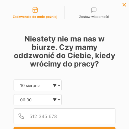
Możliwości kontaktu

EUR €
English
Wishlist (
0
)
Zadzwońcie do mnie później
Zostaw wiadomość
0
Niestety nie ma nas w
biurze. Czy mamy
oddzwonić do Ciebie, kiedy
Strona główna
Automation
Industrial door operators
Sets
wrócimy do pracy?
SETS
Date and time slection for sch
Wybierz datę
Dostępne
6
Wybierz godzinę
-5%
-5%
Zestaw
Zestaw
Podaj
Numer