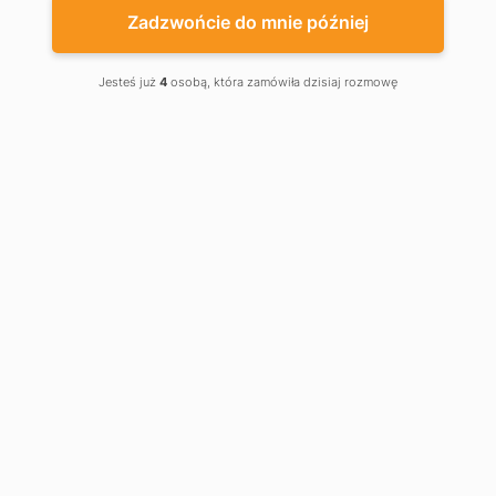
Zadzwońcie do mnie później
Jesteś już
4
osobą, która zamówiła dzisiaj rozmowę
Out-of-Stock
Out-of-Stock
HSDC 181900
HSDC 18191
€781.99
€1,217.99
Control unit XF54-1, single-
Control unit XFS54-1, three-
phase 1.5 kW with frequency
phase 1.5 kW with frequency
converter
converter
• HSDC 18191 has a housing made of
painted steel• HSDC 18191 (S) has a
housing made of stainless steel• HSDC
18191 (N) is used for emergency
opening of the door on the basis of a
counterweight
Obniżka