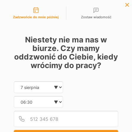
Możliwości kontaktu

EUR €
English
Wishlist (
0
)
Zadzwońcie do mnie później
Zostaw wiadomość
0
Niestety nie ma nas w
biurze. Czy mamy
oddzwonić do Ciebie, kiedy
Strona główna
Automation
Drives for high-speed doors
Control units
wrócimy do pracy?
CONTROL UNITS
Date and time slection for sch
Wybierz datę
Dostępne
4
Wybierz godzinę
Obniżka
Obniżka
Podaj
Numer