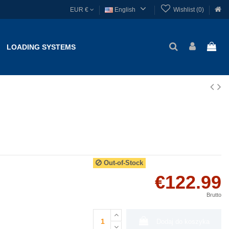

EUR €
English
Wishlist (
0
)
LOADING SYSTEMS
Out-of-Stock
€122.99
Brutto
Dodaj do koszyka