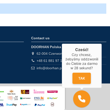
Contact us
DOORHAN Polska
Cześć!
62-004 Czerwonak, Gdyńska 32
Czy chcesz,
żebyśmy oddzwonili
+48 61 881 97 10
do Ciebie za darmo
w
28
sekund?
info@doorhan.pl
TAK