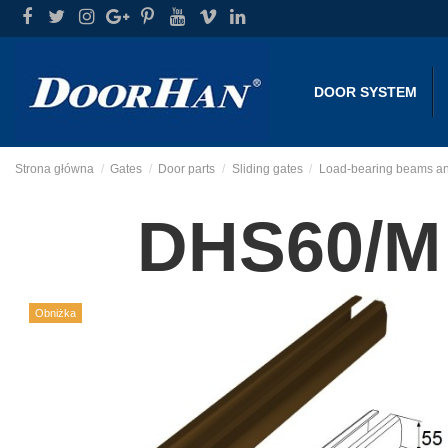
DOOR SYSTEM
Strona główna
Gates
Door parts
Sliding gates
Load-bearing beams an
DHS60/M
Obniżka