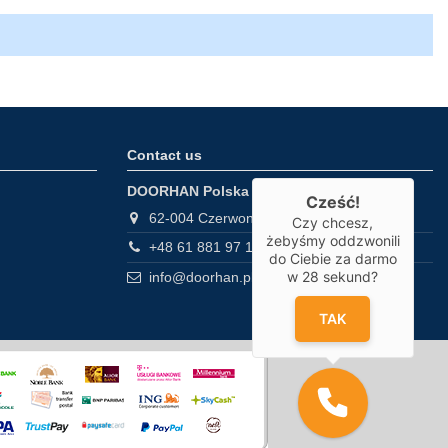
Contact us
DOORHAN Polska
Cześć!
62-004 Czerwonak, Gdyńska 32
Czy chcesz,
żebyśmy oddzwonili
+48 61 881 97 10
do Ciebie za darmo
w
28
sekund?
info@doorhan.pl
TAK