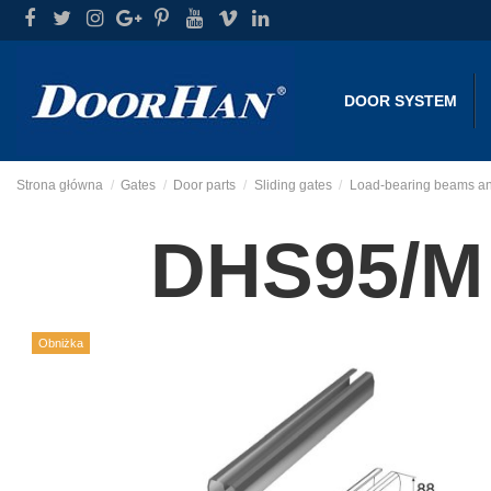
DOOR SYSTEM
Strona główna
Gates
Door parts
Sliding gates
Load-bearing beams an
DHS95/M
Obniżka