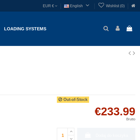

EUR €
English
Wishlist (
0
)
LOADING SYSTEMS
Out-of-Stock
€233.99
Brutto
Dodaj do koszyka