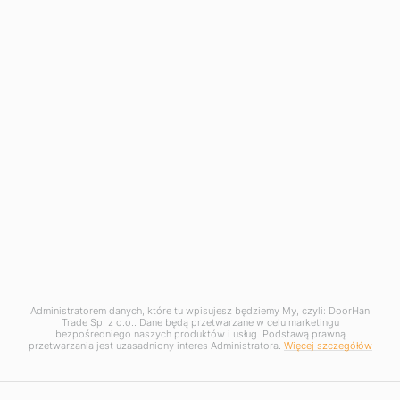
Napędy do bram skrzydłowych
Zestawy
Napędy
Akcesoria
Informacje
Pomoc techniczna
Konto osobiste
Skontaktuj się z nami
Administratorem danych, które tu wpisujesz będziemy My, czyli: DoorHan
W celu świadczenia usług na najwyższym poziomie
Trade Sp. z o.o.. Dane będą przetwarzane w celu marketingu
stosujemy pliki cookies. Korzystanie z naszej witryny
bezpośredniego naszych produktów i usług. Podstawą prawną
oznacza, że będą one zamieszczane w Państwa
przetwarzania jest uzasadniony interes Administratora.
Więcej szczegółów
urządzeniu. W każdym momencie można dokonać zmiany
ustawień Państwa przeglądarki.
Zobacz politykę cookies
.
© 2009-2019 DOORHAN Polska. All Rights Reserved.
Akceptuję