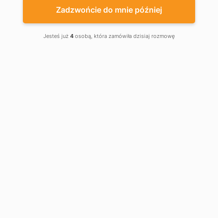
Zadzwońcie do mnie później
Jesteś już
4
osobą, która zamówiła dzisiaj rozmowę
Obecnie brak na stanie
PCB-SW
PCB-SW24
122,99 €
122,99 €
Jednostka sterująca dla
Jednostka sterująca dla
napędów do bram
napędów do bram
skrzydłowych
skrzydłowych 24V
Jednostka sterująca dla napędów
Jednostka sterująca dla napędów
skrzydłowych
skrzydłowych 24V
Obniżka
Obniżka
Obecnie brak na stanie