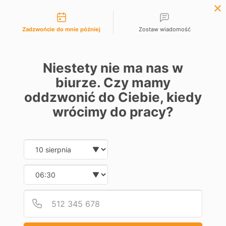
Możliwości kontaktu

EUR €
Polski
Lista życzeń (
0
)
Zadzwońcie do mnie później
Zostaw wiadomość
0
Niestety nie ma nas w
biurze. Czy mamy
oddzwonić do Ciebie, kiedy
Strona główna
Automatyka
Napędy do bram skrzydłowych
Akcesoria
wrócimy do pracy?
AKCESORIA
Date and time slection for sch
Wybierz datę
Dostępne
6
Wybierz godzinę
Obniżka
Obniżka
Podaj
Numer