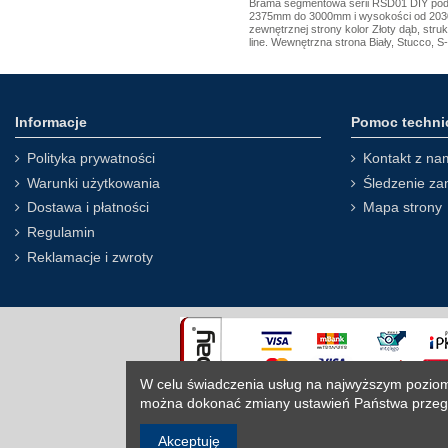
Brama segmentowa serii RSD01 DIY pod 
2375mm do 3000mm i wysokości od 20
zewnętrznej strony kolor Złoty dąb, stru
line. Wewnętrzna strona Biały, Stucco, S-
Informacje
Pomoc techni
Polityka prywatności
Kontakt z na
Warunki użytkowania
Śledzenie za
Dostawa i płatności
Mapa strony
Regulamin
Reklamacje i zwroty
W celu świadczenia usług na najwyższym poziom
można dokonać zmiany ustawień Państwa przeg
Akceptuję