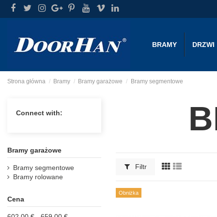
BRAMY
DRZWI
Strona główna
Bramy
Bramy garażowe
Bramy segmentowe
B
Connect with:
Bramy garażowe
Filtr
Bramy segmentowe
Bramy rolowane
Obniżka
Cena
602,00 € - 659,00 €