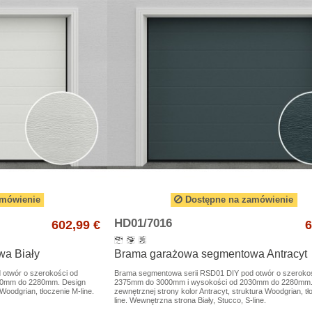
amówienie
Dostępne na zamówienie
HD01/7016
602,99 €
6
a Biały
Brama garażowa segmentowa Antracyt
otwór o szerokości od
Brama segmentowa serii RSD01 DIY pod otwór o szeroko
30mm do 2280mm. Design
2375mm do 3000mm i wysokości od 2030mm do 2280mm.
 Woodgrian, tłoczenie M-line.
zewnętrznej strony kolor Antracyt, struktura Woodgrian, t
line. Wewnętrzna strona Biały, Stucco, S-line.