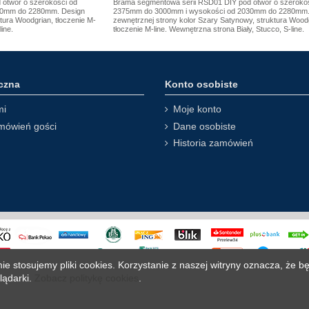
otwór o szerokości od
Brama segmentowa serii RSD01 DIY pod otwór o szeroko
30mm do 2280mm. Design
2375mm do 3000mm i wysokości od 2030mm do 2280mm.
ktura Woodgrian, tłoczenie M-
zewnętrznej strony kolor Szary Satynowy, struktura Wood
line.
tłoczenie M-line. Wewnętrzna strona Biały, Stucco, S-line.
czna
Konto osobiste
mi
Moje konto
mówień gości
Dane osobiste
Historia zamówień
ie stosujemy pliki cookies. Korzystanie z naszej witryny oznacza, 
lądarki.
Zobacz politykę cookies
.
© 2009-2019 DOORHAN Polska. All Rights Reserved.