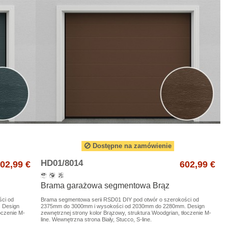
Dostępne na zamówienie
HD01/8014
02,99 €
602,99 €
Brama garażowa segmentowa Brąz
ści od
Brama segmentowa serii RSD01 DIY pod otwór o szerokości od
 Design
2375mm do 3000mm i wysokości od 2030mm do 2280mm. Design
łoczenie M-
zewnętrznej strony kolor Brązowy, struktura Woodgrian, tłoczenie M-
line. Wewnętrzna strona Biały, Stucco, S-line.