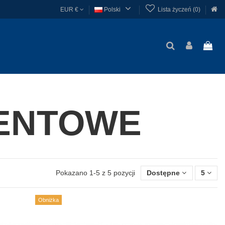

EUR €
Polski
Lista życzeń (
0
)
ENTOWE
Pokazano 1-5 z 5 pozycji
Dostępne
5
Obniżka