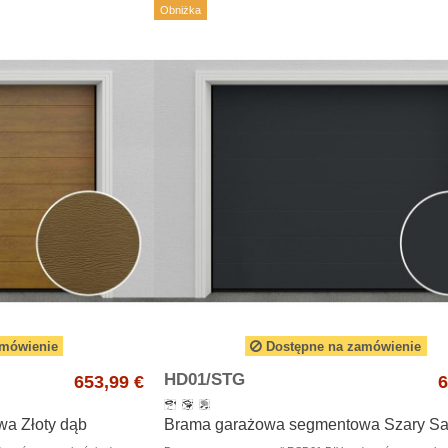
Obniżka
amówienie
Dostępne na zamówienie
HD01/STG
653,99 €
6
a Złoty dąb
Brama garażowa segmentowa Szary S