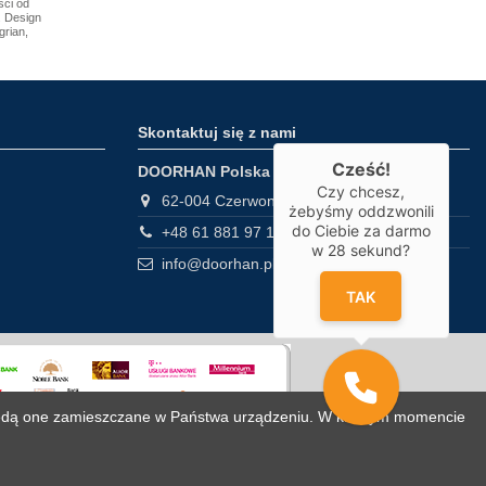
ści od
 Design
grian,
Skontaktuj się z nami
Cześć!
DOORHAN Polska
Czy chcesz,
62-004 Czerwonak, Gdyńska 32
żebyśmy oddzwonili
do Ciebie za darmo
+48 61 881 97 10
w
28
sekund?
info@doorhan.pl
TAK
że będą one zamieszczane w Państwa urządzeniu. W każdym momencie