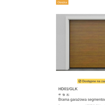
Obniżka
Dostępne na z
HD01/GLK
Brama garażowa segmentow