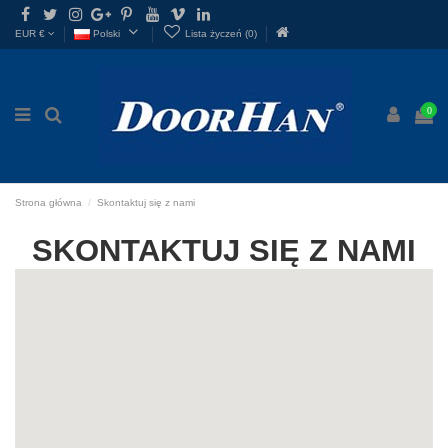

EUR €
Polski
Lista życzeń (
0
)
0
Strona główna
Skontaktuj się z nami
SKONTAKTUJ SIĘ Z NAMI