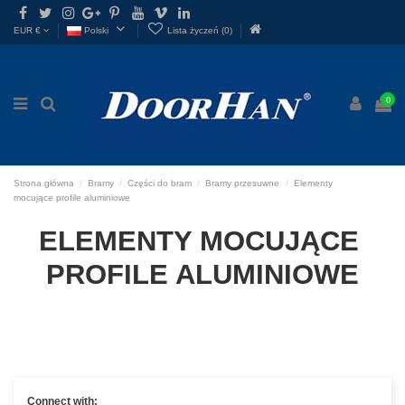

EUR €
Polski
Lista życzeń (
0
)
0
Strona główna
Bramy
Części do bram
Bramy przesuwne
Elementy
mocujące profile aluminiowe
ELEMENTY MOCUJĄCE 
PROFILE ALUMINIOWE
Connect with: