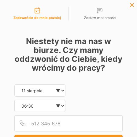
Możliwości kontaktu

EUR €
Polski
Lista życzeń (
0
)
Zadzwońcie do mnie później
Zostaw wiadomość
0
Niestety nie ma nas w
biurze. Czy mamy
oddzwonić do Ciebie, kiedy
Strona główna
Automatyka
Napędy do bram przemysłowych
Akcesoria
wrócimy do pracy?
AKCESORIA
Date and time slection for sch
Wybierz datę
Dostępne
11
Wybierz godzinę
Obniżka
Obniżka
Podaj
Numer