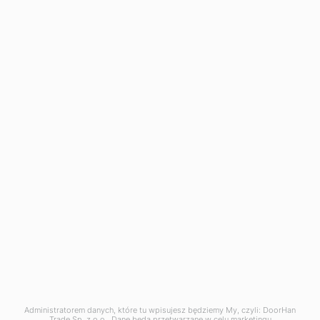
ruchu bram, szlabanów i innych
automatycznych obudów budynków.
Connect with:
Napędy do bram przemysłowych
Zestawy
Akcesoria
Informacje
Pomoc techniczna
Konto osobiste
Skontaktuj się z nami
Administratorem danych, które tu wpisujesz będziemy My, czyli: DoorHan
W celu świadczenia usług na najwyższym poziomie
Trade Sp. z o.o.. Dane będą przetwarzane w celu marketingu