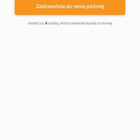
Zadzwońcie do mnie później
Jesteś już
4
osobą, która zamówiła dzisiaj rozmowę
BUTTON-2K
BUTTON-3
39,99 €
39,99 €
Kaseta sterownicza z 3
Kaseta sterownicza z 3
przyciskami z kluczem
przyciskami
Kaseta sterująca dwu przyciskowa
Trójpołożeniowy przycisk kontrolny
BUTTON-2K z kluczykiem
Button3 jest przeznaczony do sterowania
napędami wałów przemysłowych bram
segmentowych.
Obniżka
Obniżka