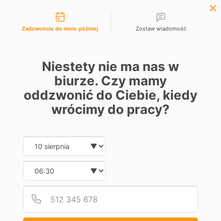
Możliwości kontaktu

EUR €
Polski
Lista życzeń (
0
)
Zadzwońcie do mnie później
Zostaw wiadomość
0
Niestety nie ma nas w
biurze. Czy mamy
oddzwonić do Ciebie, kiedy
Strona główna
Bramy
Części do bram
Bramy segmentowe
Ręczne
wrócimy do pracy?
napędy łańcuchowe
RĘCZNE NAPĘDY 
Date and time slection for sch
Wybierz datę
ŁAŃCUCHOWE
Wybierz godzinę
Dostępne
9
Podaj
Numer
--0,01 €
Obniżka
Zestaw