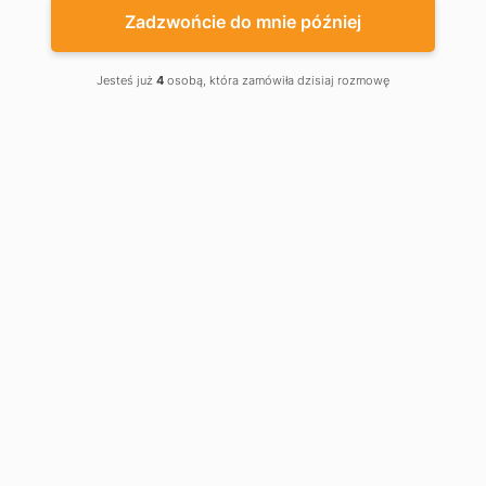
Zadzwońcie do mnie później
Jesteś już
4
osobą, która zamówiła dzisiaj rozmowę
25025M
25020-1
141,99 €
12,99 €
141,99 €
25020-1
25025M
Łańcuch dla przekładni łańcuchowej
Ręczna przekładnia łańcuchowa z
łańcuchem 10m
--0,01 €
Obniżka
Zestaw