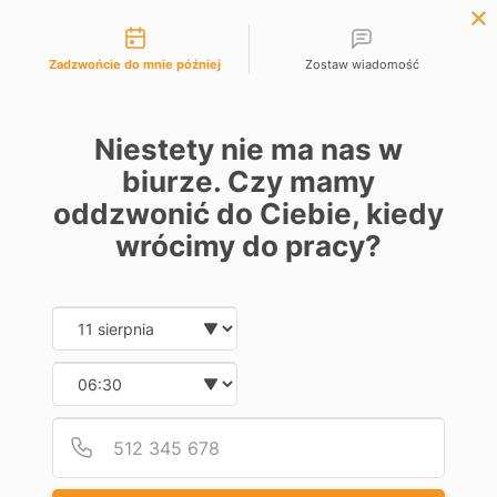
Możliwości kontaktu

EUR €
Polski
Lista życzeń (
0
)
Zadzwońcie do mnie później
Zostaw wiadomość
0
Niestety nie ma nas w
biurze. Czy mamy
oddzwonić do Ciebie, kiedy
wrócimy do pracy?
Promocje
Date and time slection for sch
Wybierz datę
Poznaj aktualne promocje
Kliknij
Wybierz godzinę
Podaj
Numer
Promocje w tym miesiącu
-5%
-10%
-
Zestaw
Zestaw
Z