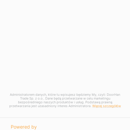
Blog
Informacje
Pomoc techniczna
Konto osobiste
Skontaktuj się z nami
Administratorem danych, które tu wpisujesz będziemy My, czyli: DoorHan
W celu świadczenia usług na najwyższym poziomie
Trade Sp. z o.o.. Dane będą przetwarzane w celu marketingu
stosujemy pliki cookies. Korzystanie z naszej witryny
bezpośredniego naszych produktów i usług. Podstawą prawną
oznacza, że będą one zamieszczane w Państwa
przetwarzania jest uzasadniony interes Administratora.
Więcej szczegółów
urządzeniu. W każdym momencie można dokonać zmiany
ustawień Państwa przeglądarki.
Zobacz politykę cookies
.
© 2009-2019 DOORHAN Polska. All Rights Reserved.
Akceptuję
Open link in new window
Powered by