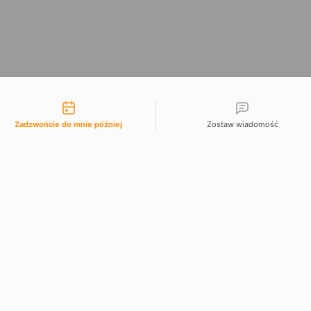
liwości kontaktu
Zadzwońcie do mnie później
Zostaw wiadomość
SZCZEGÓŁY PRODUKTU
Date and time slection for sch
 szlabanów i
Napięcie zasilania, V / Hz
Wybierz datę
0 dB.
Stopień ochrony IP
Wybierz godzinę