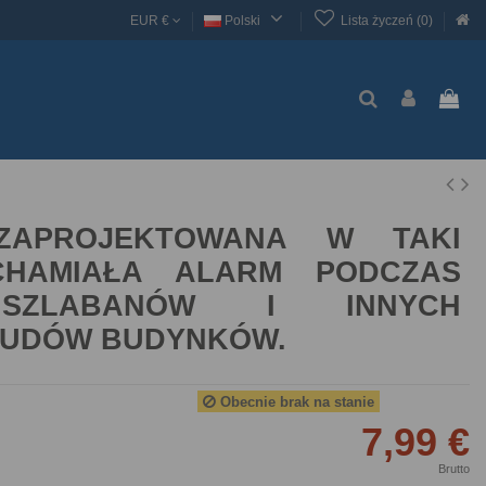

EUR €
Polski
Lista życzeń (
0
)
ZAPROJEKTOWANA W TAKI 
HAMIAŁA ALARM PODCZAS 
ZLABANÓW I INNYCH 
BUDÓW BUDYNKÓW.
Obecnie brak na stanie
7,99 €
Brutto