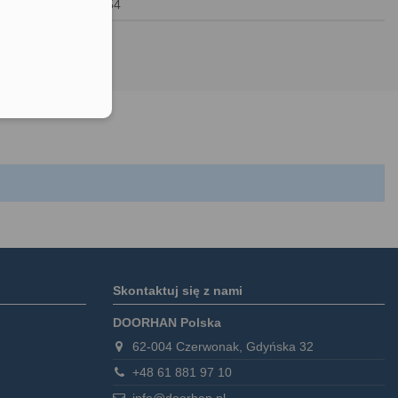
70 × 50 × 54
elefonu w formacie E164
Skontaktuj się z nami
DOORHAN Polska
62-004 Czerwonak, Gdyńska 32
+48 61 881 97 10
info@doorhan.pl