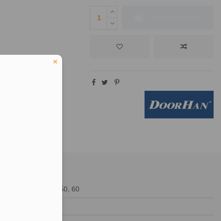
Dodaj do koszyka
eduled call
220-240 / 50, 60
IP20