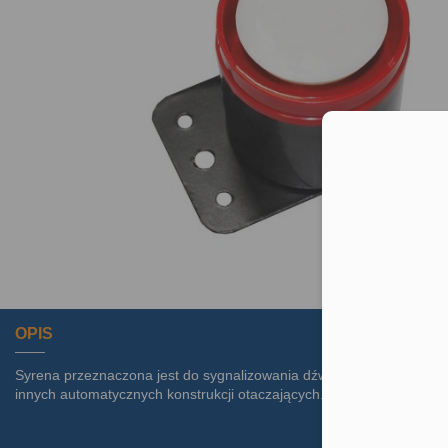
Moż
OPIS
Syrena przeznaczona jest do sygnalizowania dźwiękiem ruchu bram,
innych automatycznych konstrukcji otaczających. Głośność syreny 9